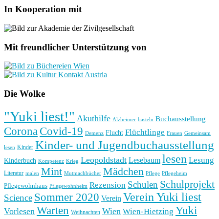
In Kooperation mit
Mit freundlicher Unterstützung von
Die Wolke
"Yuki liest!"
Akuthilfe
Buchausstellung
basteln
Alzheimer
Corona
Covid-19
Flüchtlinge
Flucht
Frauen
Gemeinsam
Demenz
Kinder- und Jugendbuchausstellung
Kinder
lesen
lesen
Leopoldstadt
Lesung
Lesebaum
Kinderbuch
Kompetenz
Krieg
Mint
Mädchen
Literatur
Pflege
malen
Mutmachbücher
Pflegeheim
Schulprojekt
Schulen
Rezension
Pflegewohnhaus
Pflegewohnheim
Verein Yuki liest
Sommer 2020
Science
Verein
Yuki
Warten
Vorlesen
Wien
Wien-Hietzing
Weihnachten