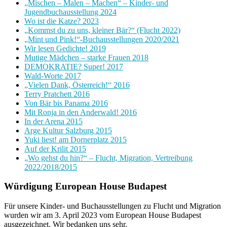
„Mischen – Malen – Machen“ – Kinder- und
Jugendbuchausstellung 2024
Wo ist die Katze? 2023
„Kommst du zu uns, kleiner Bär?“ (Flucht 2022)
„Mint und Pink!“-Buchausstellungen 2020/2021
Wir lesen Gedichte! 2019
Mutige Mädchen – starke Frauen 2018
DEMOKRATIE? Super! 2017
Wald-Worte 2017
„Vielen Dank, Österreich!“ 2016
Terry Pratchett 2016
Von Bär bis Panama 2016
Mit Ronja in den Anderwald! 2016
In der Arena 2015
Arge Kultur Salzburg 2015
Yuki liest! am Dornerplatz 2015
Auf der Krilit 2015
„Wo gehst du hin?“ – Flucht, Migration, Vertreibung
2022/2018/2015
Würdigung European House Budapest
Für unsere Kinder- und Buchausstellungen zu Flucht und Migration
wurden wir am 3. April 2023 vom European House Budapest
ausgezeichnet. Wir bedanken uns sehr.