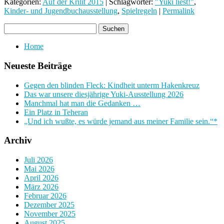
Kategorien:
Auf der Krilit 2015
| Schlagwörter:
"Yuki liest!"
,
Kinder- und Jugendbuchausstellung
,
Spielregeln
|
Permalink
Home
Neueste Beiträge
Gegen den blinden Fleck: Kindheit unterm Hakenkreuz
Das war unsere diesjährige Yuki-Ausstellung 2026
Manchmal hat man die Gedanken …
Ein Platz in Teheran
„Und ich wußte, es würde jemand aus meiner Familie sein.“*
Archiv
Juli 2026
Mai 2026
April 2026
März 2026
Februar 2026
Dezember 2025
November 2025
August 2025