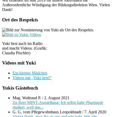
Wir erhielten im Mai 2019 für unsere Aktivitäten die
Außerordentliche Würdigung der Bildungsdirektion Wien. Vielen
Dank!
Ort des Respekts
Yuki liest auch im Radio
und macht Videos. (Grafik:
Claudia Pischler)
Videos mit Yuki
Ein kleines Mädchen
Videos mit „Yuki liest!“
Yukis Gästebuch
Mag. Waltraud P.
/
2. August 2021
Zu Ihrer MINT-Ausstellung: Ich selbst habe Pharmazie
studiert, weil das...
G. G. vom Pflegewohnhaus Leopoldstadt
/
7. April 2020
Vielen Dank, dass Ihr an uns gedacht habt. Wir alle...