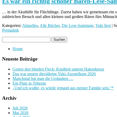
Es war ein richtig schöner Bären-Lese-Sa
… in der Akuthilfe für Flüchtlinge. Zuerst haben wir gemeinsam ein 
zahlreichen Besuch und allen kleinen und großen Bären fürs Mitma
Kategorien:
Aktuelles
,
Alle Bücher
,
Die Lese-Samstage
,
Yuki liest
| S
Permalink
Home
Neueste Beiträge
Gegen den blinden Fleck: Kindheit unterm Hakenkreuz
Das war unsere diesjährige Yuki-Ausstellung 2026
Manchmal hat man die Gedanken …
Ein Platz in Teheran
„Und ich wußte, es würde jemand aus meiner Familie sein.“*
Archiv
Juli 2026
Mai 2026