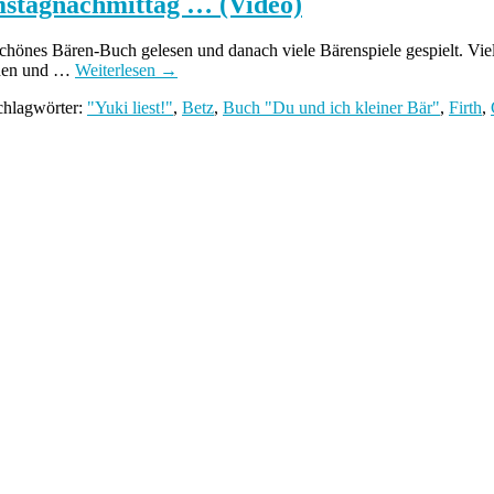
mstagnachmittag … (Video)
schönes Bären-Buch gelesen und danach viele Bärenspiele gespielt. Vie
chen und …
Weiterlesen
→
chlagwörter:
"Yuki liest!"
,
Betz
,
Buch "Du und ich kleiner Bär"
,
Firth
,