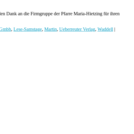
len Dank an die Firmgruppe der Pfarre Maria-Hietzing für ihren
Gmbh
,
Lese-Samstage
,
Martin
,
Ueberreuter Verlag
,
Waddell
|