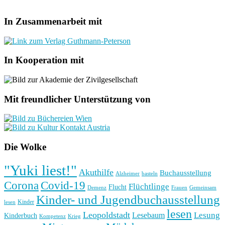
In Zusammenarbeit mit
In Kooperation mit
Mit freundlicher Unterstützung von
Die Wolke
"Yuki liest!"
Akuthilfe
Buchausstellung
basteln
Alzheimer
Corona
Covid-19
Flüchtlinge
Flucht
Frauen
Gemeinsam
Demenz
Kinder- und Jugendbuchausstellung
Kinder
lesen
lesen
Leopoldstadt
Lesung
Lesebaum
Kinderbuch
Kompetenz
Krieg