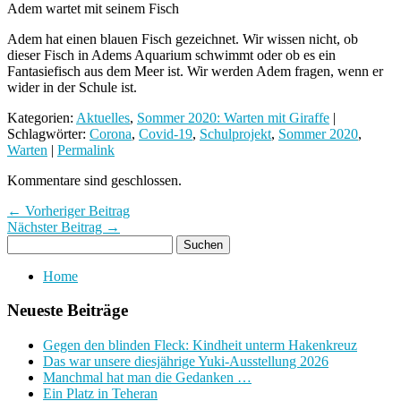
Adem wartet mit seinem Fisch
Adem hat einen blauen Fisch gezeichnet. Wir wissen nicht, ob
dieser Fisch in Adems Aquarium schwimmt oder ob es ein
Fantasiefisch aus dem Meer ist. Wir werden Adem fragen, wenn er
wider in der Schule ist.
Kategorien:
Aktuelles
,
Sommer 2020: Warten mit Giraffe
|
Schlagwörter:
Corona
,
Covid-19
,
Schulprojekt
,
Sommer 2020
,
Warten
|
Permalink
Kommentare sind geschlossen.
← Vorheriger Beitrag
Nächster Beitrag →
Home
Neueste Beiträge
Gegen den blinden Fleck: Kindheit unterm Hakenkreuz
Das war unsere diesjährige Yuki-Ausstellung 2026
Manchmal hat man die Gedanken …
Ein Platz in Teheran