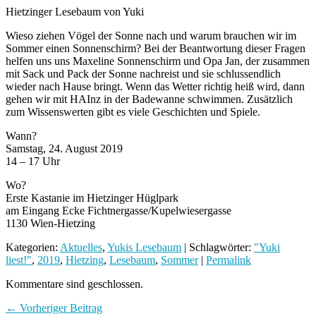
Hietzinger Lesebaum von Yuki
Wieso ziehen Vögel der Sonne nach und warum brauchen wir im
Sommer einen Sonnenschirm? Bei der Beantwortung dieser Fragen
helfen uns uns Maxeline Sonnenschirm und Opa Jan, der zusammen
mit
Sack und Pack der Sonne nachreist und sie schlussendlich
wieder nach Hause bringt. Wenn das Wetter richtig heiß wird, dann
gehen wir mit HAInz in der Badewanne schwimmen. Zusätzlich
zum Wissenswerten gibt es viele Geschichten und Spiele.
Wann?
Samstag, 24. August 2019
14 – 17 Uhr
Wo?
Erste Kastanie im Hietzinger Hüglpark
am Eingang Ecke Fichtnergasse/Kupelwiesergasse
1130 Wien-Hietzing
Kategorien:
Aktuelles
,
Yukis Lesebaum
| Schlagwörter:
"Yuki
liest!"
,
2019
,
Hietzing
,
Lesebaum
,
Sommer
|
Permalink
Kommentare sind geschlossen.
← Vorheriger Beitrag