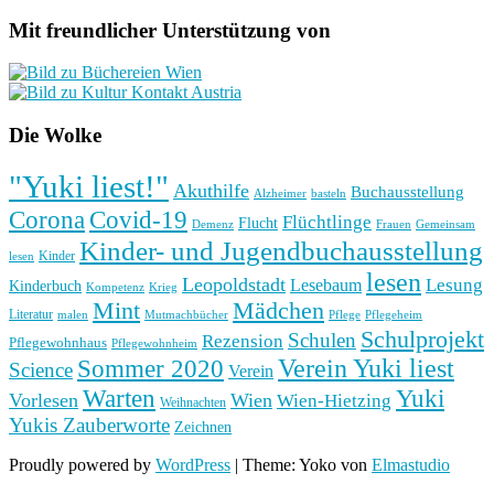
Mit freundlicher Unterstützung von
Die Wolke
"Yuki liest!"
Akuthilfe
Buchausstellung
basteln
Alzheimer
Corona
Covid-19
Flüchtlinge
Flucht
Frauen
Gemeinsam
Demenz
Kinder- und Jugendbuchausstellung
Kinder
lesen
lesen
Leopoldstadt
Lesung
Lesebaum
Kinderbuch
Kompetenz
Krieg
Mint
Mädchen
Literatur
Pflege
malen
Mutmachbücher
Pflegeheim
Schulprojekt
Schulen
Rezension
Pflegewohnhaus
Pflegewohnheim
Verein Yuki liest
Sommer 2020
Science
Verein
Yuki
Warten
Vorlesen
Wien
Wien-Hietzing
Weihnachten
Yukis Zauberworte
Zeichnen
Proudly powered by
WordPress
|
Theme: Yoko von
Elmastudio