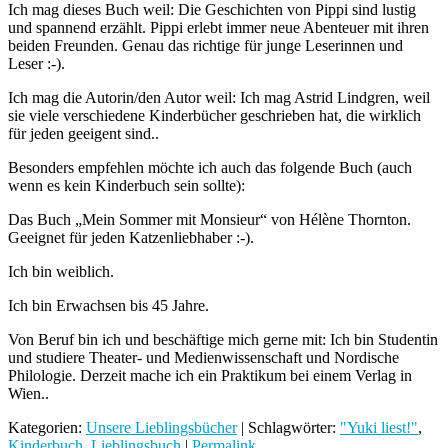
Ich mag dieses Buch weil: Die Geschichten von Pippi sind lustig
und spannend erzählt. Pippi erlebt immer neue Abenteuer mit ihren
beiden Freunden. Genau das richtige für junge Leserinnen und
Leser :-).
Ich mag die Autorin/den Autor weil:
Ich mag Astrid Lindgren, weil
sie viele verschiedene Kinderbücher geschrieben hat, die wirklich
für jeden geeigent sind..
Besonders empfehlen möchte ich auch das folgende Buch (auch
wenn es kein Kinderbuch sein sollte):
Das Buch „Mein Sommer mit Monsieur“ von Hélène Thornton.
Geeignet für jeden Katzenliebhaber :-).
Ich bin weiblich.
Ich bin Erwachsen bis 45 Jahre.
Von Beruf bin ich und beschäftige mich gerne mit: Ich bin Studentin
und studiere Theater- und Medienwissenschaft und Nordische
Philologie. Derzeit mache ich ein Praktikum bei einem Verlag in
Wien..
Kategorien:
Unsere Lieblingsbücher
| Schlagwörter:
"Yuki liest!"
,
Kinderbuch
,
Lieblingsbuch
|
Permalink