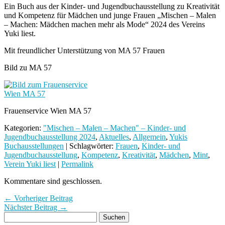
Ein Buch aus der Kinder- und Jugendbuchausstellung zu Kreativität
und Kompetenz für Mädchen und junge Frauen „Mischen – Malen
– Machen: Mädchen machen mehr als Mode“ 2024 des Vereins
Yuki liest.
Mit freundlicher Unterstützung von MA 57 Frauen
Bild zu MA 57
Frauenservice Wien MA 57
Kategorien:
"Mischen – Malen – Machen" – Kinder- und
Jugendbuchausstellung 2024
,
Aktuelles
,
Allgemein
,
Yukis
Buchausstellungen
| Schlagwörter:
Frauen
,
Kinder- und
Jugendbuchausstellung
,
Kompetenz
,
Kreativität
,
Mädchen
,
Mint
,
Verein Yuki liest
|
Permalink
Kommentare sind geschlossen.
← Vorheriger Beitrag
Nächster Beitrag →