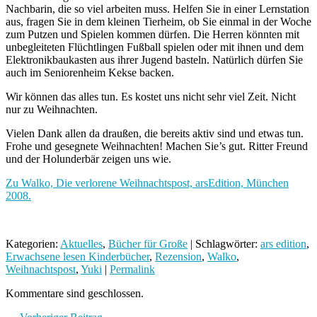
Nachbarin, die so viel arbeiten muss. Helfen Sie in einer Lernstation
aus, fragen Sie in dem kleinen Tierheim, ob Sie einmal in der Woche
zum Putzen und Spielen kommen dürfen. Die Herren könnten mit
unbegleiteten Flüchtlingen Fußball spielen oder mit ihnen und dem
Elektronikbaukasten aus ihrer Jugend basteln. Natürlich dürfen Sie
auch im Seniorenheim Kekse backen.
Wir können das alles tun. Es kostet uns nicht sehr viel Zeit. Nicht
nur zu Weihnachten.
Vielen Dank allen da draußen, die bereits aktiv sind und etwas tun.
Frohe und gesegnete Weihnachten! Machen Sie’s gut. Ritter Freund
und der Holunderbär zeigen uns wie.
Zu Walko, Die verlorene Weihnachtspost, arsEdition, München
2008.
Kategorien:
Aktuelles
,
Bücher für Große
| Schlagwörter:
ars edition
,
Erwachsene lesen Kinderbücher
,
Rezension
,
Walko
,
Weihnachtspost
,
Yuki
|
Permalink
Kommentare sind geschlossen.