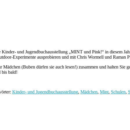
te Kinder- und Jugendbuchausstellung „MINT und Pink!“ in diesem Jahr
tdoor-Experimente ausprobieren und mit Chris Wormell und Raman Pri
Mädchen (Buben dürfen sie auch lesen!) zusammen und halten Sie ger
 bis bald!
wörter:
Kinder- und Jugendbuchausstellung
,
Mädchen
,
Mint
,
Schulen
,
S