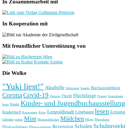
In Zusammenarbeit mit
In Kooperation mit
Mit freundlicher Unterstützung von
Die Wolke
"Yuki liest!"
Akuthilfe
Buchausstellung
basteln
Alzheimer
Corona
Covid-19
Flüchtlinge
Flucht
Frauen
Gemeinsam
Demenz
Kinder- und Jugendbuchausstellung
Kinder
lesen
lesen
Leopoldstadt
Lesung
Lesebaum
Kinderbuch
Kompetenz
Krieg
Mint
Mädchen
Literatur
Pflege
malen
Mutmachbücher
Pflegeheim
Schulprojekt
Schulen
Rezension
Pflegewohnhaus
Pflegewohnheim