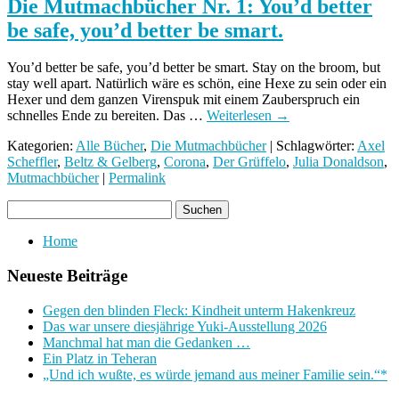
Die Mutmachbücher Nr. 1: You’d better
be safe, you’d better be smart.
You’d better be safe, you’d better be smart. Stay on the broom, but
stay well apart. Natürlich wäre es schön, eine Hexe zu sein oder ein
Hexer und dem ganzen Virenspuk mit einem Zauberspruch ein
schnelles Ende zu bereiten. Das …
Weiterlesen
→
Kategorien:
Alle Bücher
,
Die Mutmachbücher
| Schlagwörter:
Axel
Scheffler
,
Beltz & Gelberg
,
Corona
,
Der Grüffelo
,
Julia Donaldson
,
Mutmachbücher
|
Permalink
Home
Neueste Beiträge
Gegen den blinden Fleck: Kindheit unterm Hakenkreuz
Das war unsere diesjährige Yuki-Ausstellung 2026
Manchmal hat man die Gedanken …
Ein Platz in Teheran
„Und ich wußte, es würde jemand aus meiner Familie sein.“*