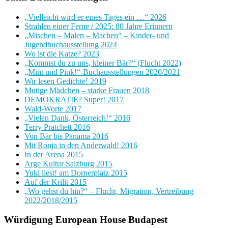
„Vielleicht wird er eines Tages ein …“ 2026
Strahlen einer Ferne / 2025: 80 Jahre Erinnern
„Mischen – Malen – Machen“ – Kinder- und
Jugendbuchausstellung 2024
Wo ist die Katze? 2023
„Kommst du zu uns, kleiner Bär?“ (Flucht 2022)
„Mint und Pink!“-Buchausstellungen 2020/2021
Wir lesen Gedichte! 2019
Mutige Mädchen – starke Frauen 2018
DEMOKRATIE? Super! 2017
Wald-Worte 2017
„Vielen Dank, Österreich!“ 2016
Terry Pratchett 2016
Von Bär bis Panama 2016
Mit Ronja in den Anderwald! 2016
In der Arena 2015
Arge Kultur Salzburg 2015
Yuki liest! am Dornerplatz 2015
Auf der Krilit 2015
„Wo gehst du hin?“ – Flucht, Migration, Vertreibung
2022/2018/2015
Würdigung European House Budapest