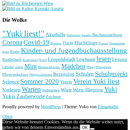
Die Wolke
"Yuki liest!"
Akuthilfe
Buchausstellung
basteln
Alzheimer
Corona
Covid-19
Flüchtlinge
Flucht
Frauen
Gemeinsam
Demenz
Kinder- und Jugendbuchausstellung
Kinder
lesen
lesen
Leopoldstadt
Lesung
Lesebaum
Kinderbuch
Kompetenz
Krieg
Mint
Mädchen
Literatur
Pflege
malen
Mutmachbücher
Pflegeheim
Schulprojekt
Schulen
Rezension
Pflegewohnhaus
Pflegewohnheim
Verein Yuki liest
Sommer 2020
Science
Verein
Yuki
Warten
Vorlesen
Wien
Wien-Hietzing
Weihnachten
Yukis Zauberworte
Zeichnen
Proudly powered by
WordPress
|
Theme: Yoko von
Elmastudio
Oben
Diese Website benutzt Cookies. Wenn du die Website weiter nutzt,
gehen wir von deinem Einverständnis aus.
OK