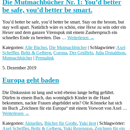
Die Mutmachbücher Nr. 1: You’d better
be safe, you’d better be smart.
You’d better be safe, you’d better be smart. Stay on the broom, but
stay well apart. Natürlich wäre es schön, eine Hexe zu sein oder ein
Hexer und dem ganzen Virenspuk mit einem Zauberspruch ein
schnelles Ende zu bereiten. Das …
Weiterlesen
→
Kategorien:
Alle Bücher
,
Die Mutmachbücher
| Schlagwörter:
Axel
Scheffler
,
Beltz & Gelberg
,
Corona
,
Der Grüffelo
,
Julia Donaldson
,
Mutmachbücher
|
Permalink
5. Dezember 2019
Europa geht baden
Die Diskussion ist lang und wird ebenso lange heftig geführt.
Dürfen in einem Buch, das womöglich Kinder in die Hand
bekommen, nackte Frauen abgebildet sein? Ole Könneke hat sich
im Buch „Zeichnen für ein Europa“ mit einem Vorwort von Axel …
Weiterlesen
→
Kategorien:
Aktuelles
,
Bücher für Große
,
Yuki liest
| Schlagwörter:
Axel Scheffler
,
Beltz & Gelberg
,
Yuki Rezension
,
Zeichnen für ein