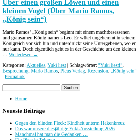
Über einen großen Löwen und einen
kleinen Vogel (Über Mario Ramos,
„König sein“)
Mario Ramos‘ „König sein“ beginnt mit einem machtbesessenen
und grausamen König namens Leo. Er wütet ungehemmt in seinem
Königreich vor sich hin und unterdrückt seine Untergebenen, wo er
nur kann. Doch eigentlich geht es in der Geschichte um den kleinen
…
Weiterlesen
→
Kategorien:
Aktuelles
,
Yuki liest
| Schlagwörter:
"Yuki liest!"
,
Besprechung
,
Mario Ramos
,
Picus Verlag
,
Rezension
,
„König sein“
|
Permalink
Home
Neueste Beiträge
Gegen den blinden Fleck: Kindheit unterm Hakenkreuz
Das war unsere diesjährige Yuki-Ausstellung 2026
Manchmal hat man die Gedanken …
Ein Platz in Teheran