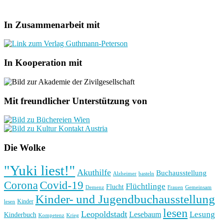
In Zusammenarbeit mit
In Kooperation mit
Mit freundlicher Unterstützung von
Die Wolke
"Yuki liest!"
Akuthilfe
Buchausstellung
basteln
Alzheimer
Corona
Covid-19
Flüchtlinge
Flucht
Frauen
Gemeinsam
Demenz
Kinder- und Jugendbuchausstellung
Kinder
lesen
lesen
Leopoldstadt
Lesung
Lesebaum
Kinderbuch
Kompetenz
Krieg