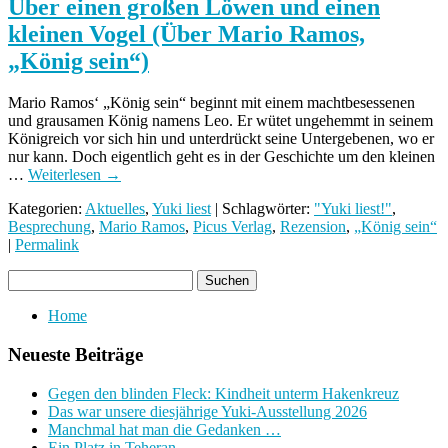
Über einen großen Löwen und einen
kleinen Vogel (Über Mario Ramos,
„König sein“)
Mario Ramos‘ „König sein“ beginnt mit einem machtbesessenen
und grausamen König namens Leo. Er wütet ungehemmt in seinem
Königreich vor sich hin und unterdrückt seine Untergebenen, wo er
nur kann. Doch eigentlich geht es in der Geschichte um den kleinen
…
Weiterlesen
→
Kategorien:
Aktuelles
,
Yuki liest
| Schlagwörter:
"Yuki liest!"
,
Besprechung
,
Mario Ramos
,
Picus Verlag
,
Rezension
,
„König sein“
|
Permalink
Home
Neueste Beiträge
Gegen den blinden Fleck: Kindheit unterm Hakenkreuz
Das war unsere diesjährige Yuki-Ausstellung 2026
Manchmal hat man die Gedanken …
Ein Platz in Teheran