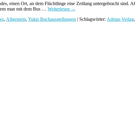
s, einen Ort, an dem Flüchtlinge eine Zeitlang untergebracht sind. A
n dem man mit dem Bus …
Weiterlesen
→
es
,
Allgemein
,
Yukis Buchausstellungen
| Schlagwörter:
Adrian-Verlag