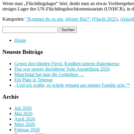
Wenn man „Flüchtlingslager“ hört, denkt man an etwas Vorübergehende
riesiges Lager des UN-Flüchtlingshochkommissariats (UNHCR), i
Kategorien:
"Kommst du zu uns, kleiner Bär?" (Flucht 2022)
,
Aktuell
Home
Neueste Beiträge
Gegen den blinden Fleck: Kindheit unterm Hakenkreuz
Das war unsere diesjährige Yuki-Ausstellung 2026
Manchmal hat man die Gedanken …
Ein Platz in Teheran
„Und ich wußte, es würde jemand aus meiner Familie sein.“*
Archiv
Juli 2026
Mai 2026
April 2026
März 2026
Februar 2026