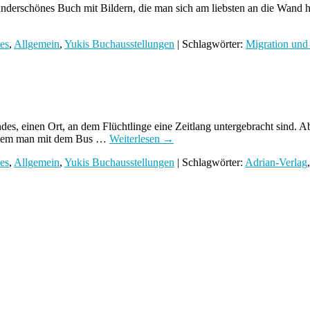
erschönes Buch mit Bildern, die man sich am liebsten an die Wand hän
es
,
Allgemein
,
Yukis Buchausstellungen
| Schlagwörter:
Migration und
s, einen Ort, an dem Flüchtlinge eine Zeitlang untergebracht sind. A
n dem man mit dem Bus …
Weiterlesen
→
es
,
Allgemein
,
Yukis Buchausstellungen
| Schlagwörter:
Adrian-Verlag